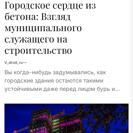
Городское сердце из
бетона: Взгляд
муниципального
служащего на
строительство
V_stroit_ru
Вы когда-нибудь задумывались, как
городские здания остаются такими
устойчивыми даже перед лицом бурь и
времени? Нет, это не таинственная магия
строителей, а плановая мастерская
работа,...