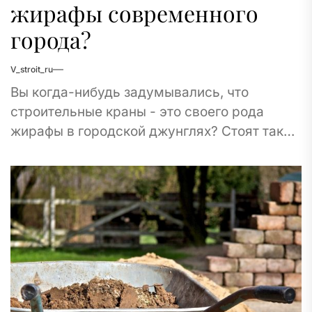
жирафы современного
города?
V_stroit_ru
Вы когда-нибудь задумывались, что
строительные краны - это своего рода
жирафы в городской джунглях? Стоят такие
же длинноногие, высокие и неотъемлемо
связанные с окружающим их...