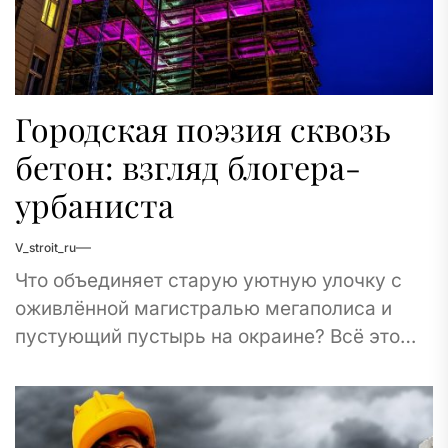
Городская поэзия сквозь
бетон: взгляд блогера-
урбаниста
V_stroit_ru
Что объединяет старую уютную улочку с
оживлённой магистралью мегаполиса и
пустующий пустырь на окраине? Всё это
части одного большого живого организма —
города. И если...