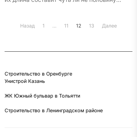
экватора? Инженерная точность и
масштабное планирование...
Пагинация
Назад
1
…
11
12
13
Далее
записей
Строительство в Оренбурге
Унистрой Казань
ЖК Южный бульвар в Тольятти
Строительство в Ленинградском районе