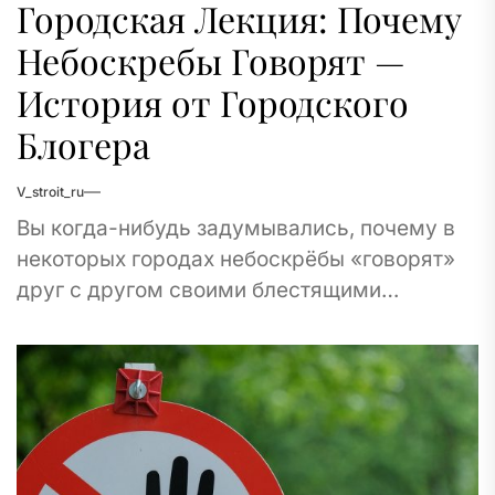
Городская Лекция: Почему
Небоскребы Говорят —
История от Городского
Блогера
V_stroit_ru
Вы когда-нибудь задумывались, почему в
некоторых городах небоскрёбы «говорят»
друг с другом своими блестящими
фасадами и армииолиными стёклами?
Меня зовут Анна, я городской блогер, и...