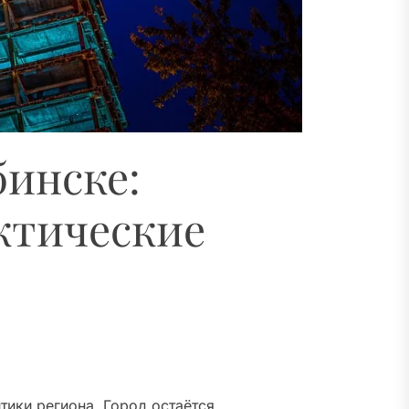
инске:
ктические
ики региона. Город остаётся