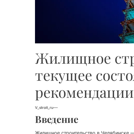
Жилищное стр
текущее состо
рекомендации
V_stroit_ru
Введение
Жилищное строительство в Челябинске —