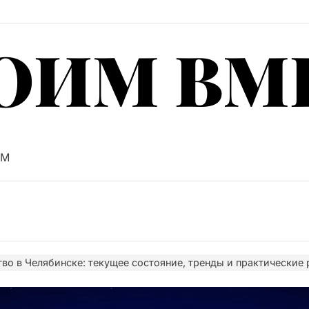
ОИМ ВМ
ки и профили гофрокартона: как выбрать материал по
ищное строительство в Челябинске: тенденции, вызо
PM
ищное строительство в Челябинске: состояние рынка,
ртира за тысячу километров: как пройти сделку в Каза
ищное строительство в Челябинске: рынок, выбор но
во в Челябинске: текущее состояние, тренды и практические
ки и профили гофрокартона: как выбрать материал по
ищное строительство в Челябинске: тенденции, вызо