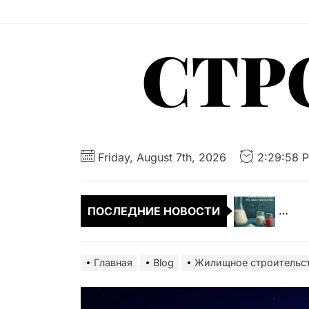
Перейти
к
СТР
содержимому
Мар
Жил
Friday, August 7th, 2026
2:29:59 
Жил
ПОСЛЕДНИЕ НОВОСТИ
Ква
Жил
Главная
Blog
Жилищное строительст
Мар
Жил