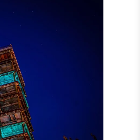
 тренды и практические советы
ни без серии поездок
востройки и практические советы
д вес товара и штабелирование