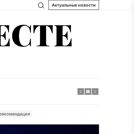
Поиск
Актуальные новости
ЕСТЕ
д вес товара и штабелирование
вы и практические рекомендации
 тренды и практические советы
ни без серии поездок
востройки и практические советы
 рекомендации
д вес товара и штабелирование
вы и практические рекомендации