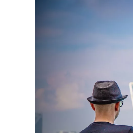
Ква
Жил
Мар
Жил