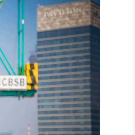
ни без серии поездок
востройки и практические советы
д вес товара и штабелирование
логии и практические советы