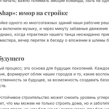
и начать; важно понимать эмоции команды, быть на одн
shap»: юмор на стройке
йке одного из многоэтажных зданий наши рабочие реш
ы включили музыку, и через минуту забавные движения
Однако, когда «практика» нашего танца неожиданно прив
 мастера, вечер перетек в беседу о вложении в шлемы
будущего
ый процесс; это основа для будущих поколений. Каждо
ня, формируют облик наших городов и то, какие воспом
тственность за будущее, за возможность создавать без
ств.
устойчивое строительство может снизить уровень угле
т, что мы можем не только строить дома, но и заботить
оцесс прост, но чем больше мы вкладываем, тем боль