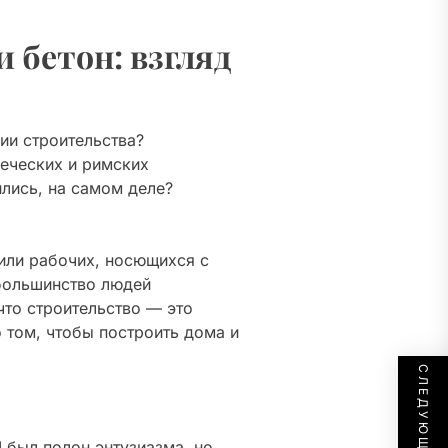
 бетон: взгляд
ции строительства?
реческих и римских
ились, на самом деле?
или рабочих, носющихся с
 большинство людей
что строительство — это
о том, чтобы построить дома и
 был полон энтузиазма, но