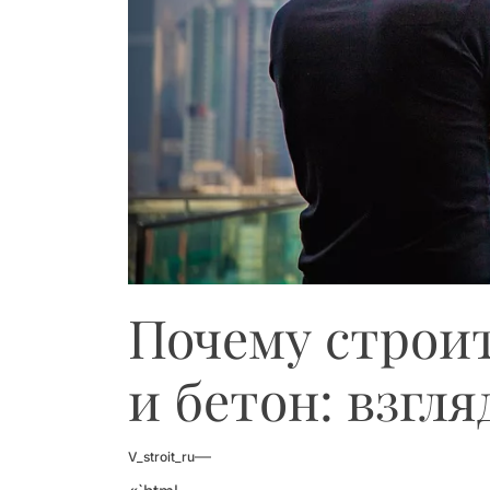
Почему строит
и бетон: взгл
V_stroit_ru