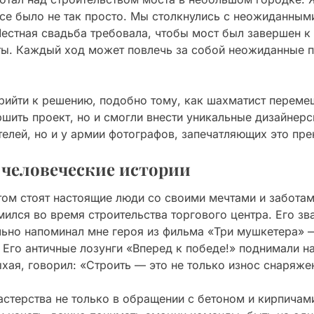
все было не так просто. Мы столкнулись с неожиданным
естная свадьба требовала, чтобы мост был завершен к 
аты. Каждый ход может повлечь за собой неожиданные п
рийти к решению, подобно тому, как шахматист переме
ршить проект, но и смогли внести уникальные дизайнер
телей, но и у армии фотографов, запечатляющих это пр
 человеческие истории
том стоят настоящие люди со своими мечтами и забота
мился во время строительства торгового центра. Его зв
льно напоминал мне героя из фильма «Три мушкетера» 
 Его античные лозунги «Вперед к победе!» поднимали н
хая, говорил: «Строить — это не только износ снаряжен
стерства не только в обращении с бетоном и кирпичами