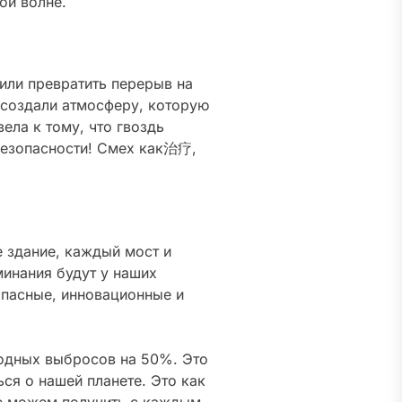
ой волне.
или превратить перерыв на
 создали атмосферу, которую
ела к тому, что гвоздь
 безопасности! Смех как治疗,
е здание, каждый мост и
инания будут у наших
опасные, инновационные и
родных выбросов на 50%. Это
ся о нашей планете. Это как
ше можем получить с каждым