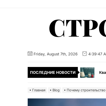
Перейти
к
СТР
содержимому
Жил
Жил
Friday, August 7th, 2026
4:39:48 
Ква
ПОСЛЕДНИЕ НОВОСТИ
Жил
Мар
Главная
Blog
Почему строительство 
Жил
Жил