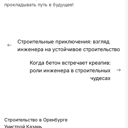
прокладывать путь в будущее!
Навигация
Строительные приключения: взгляд
по
Предыдущая
инженера на устойчивое строительство
записям
запись:
Когда бетон встречает креатив:
роли инженера в строительных
Сл
чудесах
за
Строительство в Оренбурге
Унистрой Казань