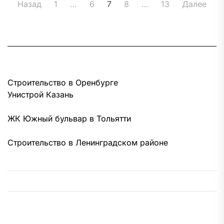
Пагинация
Назад
1
…
6
7
8
…
13
Далее
записей
Строительство в Оренбурге
Унистрой Казань
ЖК Южный бульвар в Тольятти
Строительство в Ленинградском районе